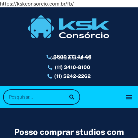
https://kskconsorcio.com.br/fb/
0800 771 44 46
Somente telefone fixo
(11) 3410-8100
(11) 5242-2262
Posso comprar studios com