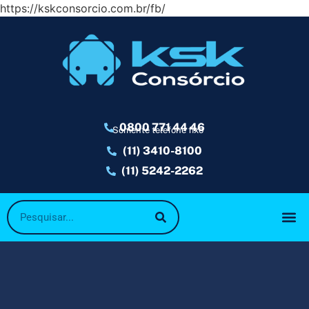
https://kskconsorcio.com.br/fb/
0800 771 44 46
Somente telefone fixo
(11) 3410-8100
(11) 5242-2262