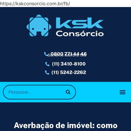
https://kskconsorcio.com.br/fb/
0800 771 44 46
Somente telefone fixo
(11) 3410-8100
(11) 5242-2262
Averbação de imóvel: como