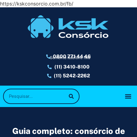
https://kskconsorcio.com.br/fb/
0800 771 44 46
Somente telefone fixo
(11) 3410-8100
(11) 5242-2262
Guia completo: consórcio de