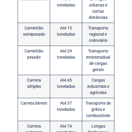
toneladas
urbanas e
curtas
distâncias
Caminhão
Até 15
Transporte
semipesado
toneladas
regional e
rodoviário
Caminhão
Até 29
Transporte
pesado
toneladas
interestadual
de cargas
gerais
Carreta
Até 45
Cargas
simples
toneladas
industriais e
agrícolas
Carreta bitrem
Até 57
Transporte de
toneladas
grãos e
combustíveis
Carreta
Até 74
Longas