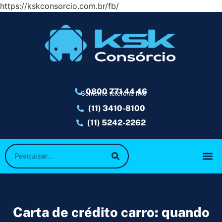
https://kskconsorcio.com.br/fb/
0800 771 44 46
Somente telefone fixo
(11) 3410-8100
(11) 5242-2262
Carta de crédito carro: quando