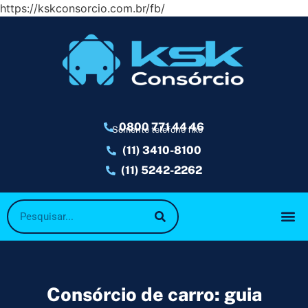
https://kskconsorcio.com.br/fb/
0800 771 44 46
Somente telefone fixo
(11) 3410-8100
(11) 5242-2262
Consórcio de carro: guia