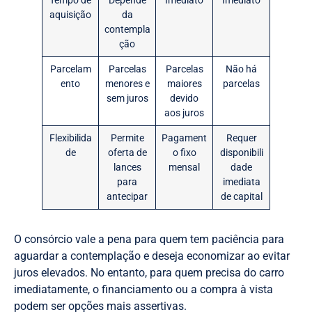
Tempo de
Depende
Imediato
Imediato
aquisição
da
contempla
ção
Parcelam
Parcelas
Parcelas
Não há
ento
menores e
maiores
parcelas
sem juros
devido
aos juros
Flexibilida
Permite
Pagament
Requer
de
oferta de
o fixo
disponibili
lances
mensal
dade
para
imediata
antecipar
de capital
O consórcio vale a pena para quem tem paciência para
aguardar a contemplação e deseja economizar ao evitar
juros elevados. No entanto, para quem precisa do carro
imediatamente, o financiamento ou a compra à vista
podem ser opções mais assertivas.