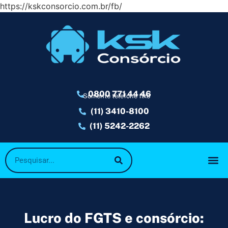
https://kskconsorcio.com.br/fb/
0800 771 44 46
Somente telefone fixo
(11) 3410-8100
(11) 5242-2262
Lucro do FGTS e consórcio: