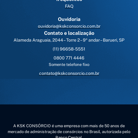
FAQ
Ouvidoria
ouvidoria@kskconsorcio.com.br
Contato e localização
Alameda Araguaia, 2044 – Torre 2 – 9º andar – Barueri, SP
(11) 96658-5551
0800 771 4446
Somente telefone fixo
contato@kskconsorcio.com.br
A KSK CONSÓRCIO é uma empresa com mais de 50 anos de
mercado de administração de consórcios no Brasil, autorizada pelo
Banco Central.