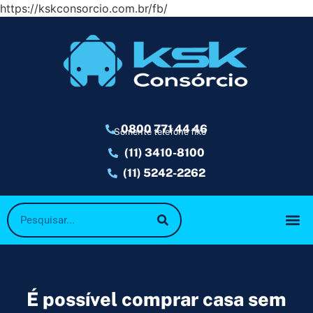
https://kskconsorcio.com.br/fb/
0800 771 44 46
Somente telefone fixo
(11) 3410-8100
(11) 5242-2262
É possível comprar casa sem