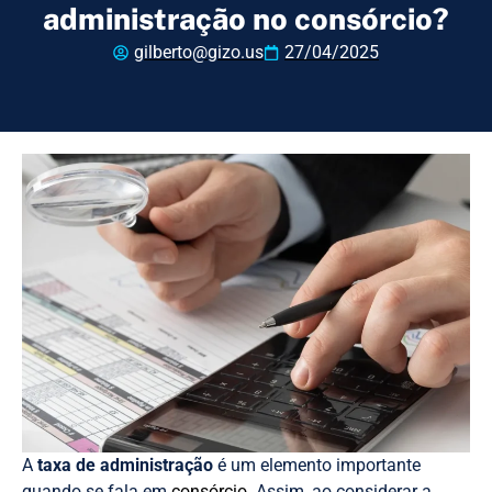
administração no consórcio?​
gilberto@gizo.us
27/04/2025
A
taxa de administração
é um elemento importante
quando se fala em
consórcio
. Assim, ao considerar a