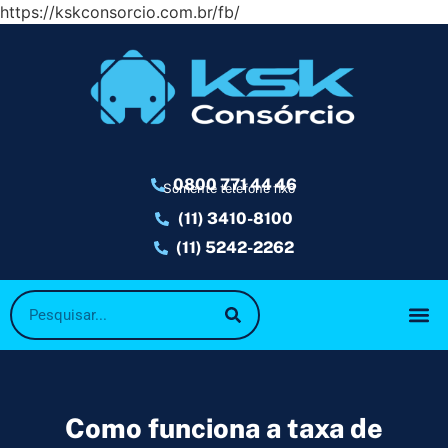
https://kskconsorcio.com.br/fb/
0800 771 44 46
Somente telefone fixo
(11) 3410-8100
(11) 5242-2262
Como funciona a taxa de