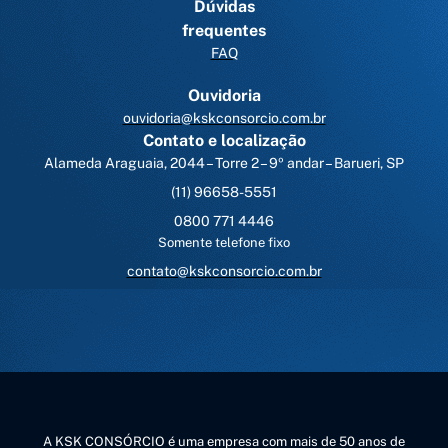
Dúvidas
frequentes
FAQ
Ouvidoria
ouvidoria@kskconsorcio.com.br
Contato e localização
Alameda Araguaia, 2044 – Torre 2 – 9º andar – Barueri, SP
(11) 96658-5551
0800 771 4446
Somente telefone fixo
contato@kskconsorcio.com.br
A KSK CONSÓRCIO é uma empresa com mais de 50 anos de