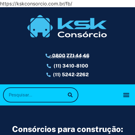
https://kskconsorcio.com.br/fb/
0800 771 44 46
Somente telefone fixo
(11) 3410-8100
(11) 5242-2262
Consórcios para construção: