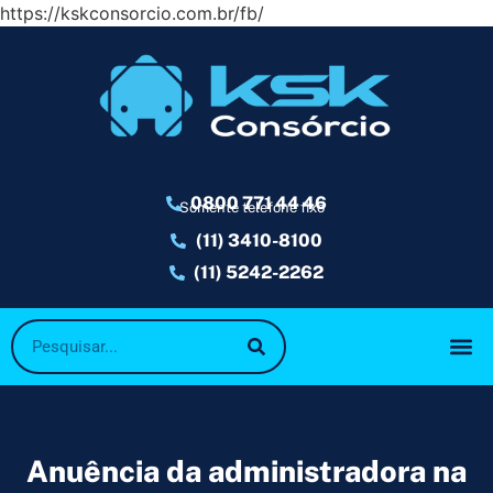
https://kskconsorcio.com.br/fb/
0800 771 44 46
Somente telefone fixo
(11) 3410-8100
(11) 5242-2262
Anuência da administradora na