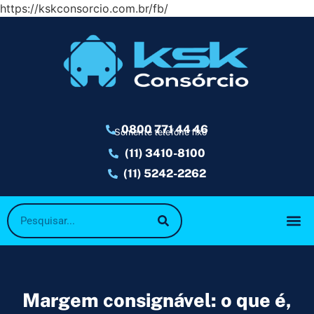
https://kskconsorcio.com.br/fb/
0800 771 44 46
Somente telefone fixo
(11) 3410-8100
(11) 5242-2262
Margem consignável: o que é,