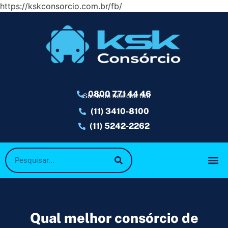
https://kskconsorcio.com.br/fb/
0800 771 44 46
Somente telefone fixo
(11) 3410-8100
(11) 5242-2262
Qual melhor consórcio de